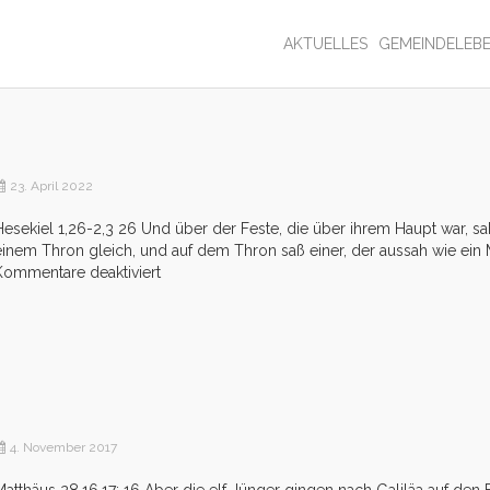
AKTUELLES
GEMEINDELEB
23. April 2022
Hesekiel 1,26-2,3 26 Und über der Feste, die über ihrem Haupt war, sah
einem Thron gleich, und auf dem Thron saß einer, der aussah wie ein
für
Kommentare deaktiviert
Das
Gute
sehen!
4. November 2017