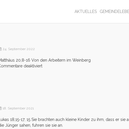
AKTUELLES
GEMEINDELEB
24. September 2022
Matthäus 20,8-16 Von den Arbeitern im Weinberg
für
Kommentare deaktiviert
Heute
wird
abgerechnet
18. September 2021
Lukas 18,15-17; 15 Sie brachten auch kleine Kinder zu ihm, dass er sie a
die Jünger sahen, fuhren sie sie an.