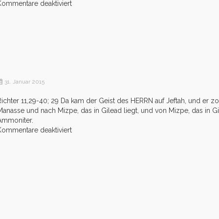
für
Kommentare deaktiviert
Reise-
Fieber
31. Januar 2015
Richter 11,29-40; 29 Da kam der Geist des HERRN auf Jeftah, und er z
Manasse und nach Mizpe, das in Gilead liegt, und von Mizpe, das in Gi
Ammoniter.
für
Kommentare deaktiviert
Vertraulich