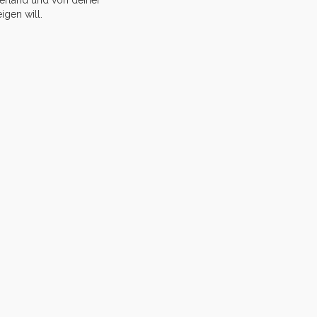
erland und von deiner
igen will.