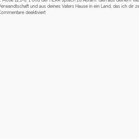
1. Mose 12,1-6; 1 Und der HERR sprach zu Abram: Geh aus deinem Vat
Verwandtschaft und aus deines Vaters Hause in ein Land, das ich dir ze
für
Kommentare deaktiviert
Wer
verliert,
gewinnt!