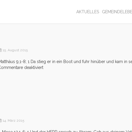
AKTUELLES
GEMEINDELEB
15. August 2015
Matthäus 9,1-8; 1 Da stieg er in ein Boot und fuhr hinüber und kam in se
für
Kommentare deaktiviert
Bist
du
ein
Freund?
14. März 2015