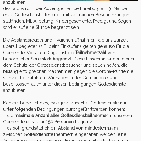
anzubieten,
deshalb wird in der Adventgemeinde Lüneburg am 9. Mai der
erste Gottesdienst allerdings mit zahlreichen Beschränkungen
stattfinden. Mit Anbetung, Kindergeschichte, Predigt und Segen
wird er auf eine Stunde begrenzt sein.
—
Die Abstandsregeln und Hygienemaßnahmen, die uns zurzeit
überall begleiten (z.B. beim Einkaufen), gelten genauso für die
Gemeinde. Vor allen Dingen ist die
Teilnehmerzahl
von
behördlicher Seite
stark begrenzt.
Diese Einschränkungen dienen
dem Schutz der Gottesdienstbesucher und sollen helfen, die
bislang erfolgreichen Maßnahmen gegen die Corona-Pandemie
sinnvoll fortzuführen. Wir haben in der Gemeindeleitung
beschlossen, auch unter diesen Bedingungen Gottesdienste
anzubieten.
—
Konkret bedeutet dies, dass jetzt zunächst Gottesdienste nur
unter folgenden Bedingungen durchgeführtwerden können:
– die
maximale Anzahl aller Gottesdienstteilnehmer
in unserem
Gemeindehaus ist auf
50 Personen
begrenzt
– es soll grundsätzlich ein
Abstand von mindesten 1,5 m
zwischen Gottesdienstteilnehmern eingehalten werden (eine
Ausnahme gilt für diejenigen, die aus einem Haushalt kommen,