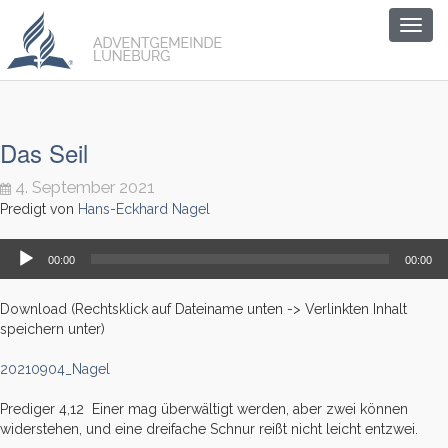
Togg
navig
Das Seil
4. September 2021
Predigt von
Hans-Eckhard Nagel
Audio-
00:00
00:00
Player
Download (Rechtsklick auf Dateiname unten -> Verlinkten Inhalt
speichern unter)
20210904_Nagel
Prediger 4,12 Einer mag überwältigt werden, aber zwei können
widerstehen, und eine dreifache Schnur reißt nicht leicht entzwei.