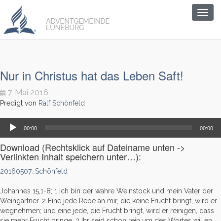
Togg
navig
Nur in Christus hat das Leben Saft!
7. Mai 2016
Predigt von
Ralf Schönfeld
Audio-
00:00
00:00
Player
Download (Rechtsklick auf Dateiname unten ->
Verlinkten Inhalt speichern unter…):
20160507_Schönfeld
Johannes 15,1-8; 1 Ich bin der wahre Weinstock und mein Vater der
Weingärtner.
2
Eine jede Rebe an mir, die keine Frucht bringt, wird er
wegnehmen; und eine jede, die Frucht bringt, wird er reinigen, dass
sie mehr Frucht bringe.
3
Ihr seid schon rein um des Wortes willen,