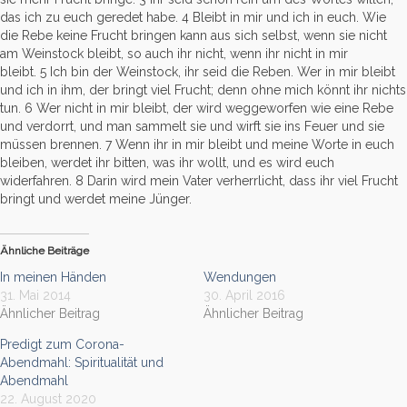
das ich zu euch geredet habe.
4
Bleibt in mir und ich in euch. Wie
die Rebe keine Frucht bringen kann aus sich selbst, wenn sie nicht
am Weinstock bleibt, so auch ihr nicht, wenn ihr nicht in mir
bleibt.
5
Ich bin der Weinstock, ihr seid die Reben. Wer in mir bleibt
und ich in ihm, der bringt viel Frucht; denn ohne mich könnt ihr nichts
tun.
6
Wer nicht in mir bleibt, der wird weggeworfen wie eine Rebe
und verdorrt, und man sammelt sie und wirft sie ins Feuer und sie
müssen brennen.
7
Wenn ihr in mir bleibt und meine Worte in euch
bleiben, werdet ihr bitten, was ihr wollt, und es wird euch
widerfahren.
8
Darin wird mein Vater verherrlicht, dass ihr viel Frucht
bringt und werdet meine Jünger.
Ähnliche Beiträge
In meinen Händen
Wendungen
31. Mai 2014
30. April 2016
Ähnlicher Beitrag
Ähnlicher Beitrag
Predigt zum Corona-
Abendmahl: Spiritualität und
Abendmahl
22. August 2020