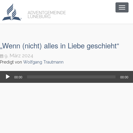
Togg
navig
„Wenn (nicht) alles in Liebe geschieht“
9. März 2024
Predigt von
Wolfgang Trautmann
Audio-
00:00
00:00
Player