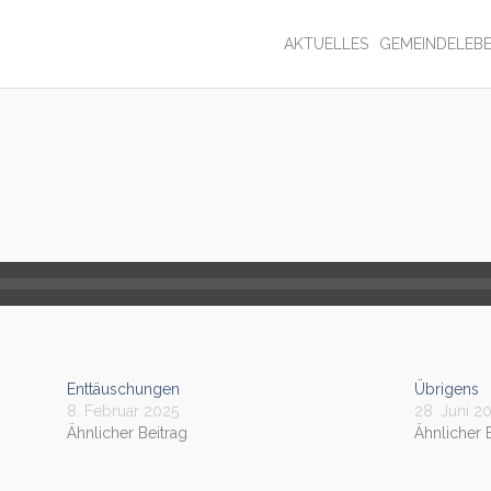
AKTUELLES
GEMEINDELEB
Enttäuschungen
Übrigens
8. Februar 2025
28. Juni 2
Ähnlicher Beitrag
Ähnlicher 