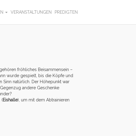
EN
VERANSTALTUNGEN
PREDIGTEN
 gehören fröhliches Beisammensein –
nn wurde gespielt, bis die Köpfe und
 Sinn natürlich. Der Höhepunkt war
 im Gegenzug andere Geschenke
under?
 (
Eishalle
), um mit dem Abtrainieren