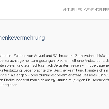
AKTUELLES
GEMEINDELEB
henkevermehrung
hr stand im Zeichen von Advent und Weihnachten. Zum Weihnachtsfest
de zunächst gemeinsam gesungen, Dietmar hielt eine Andacht und da
le spielen und zum Schluss nach Jerusalem reisen – im übertragenen
lunterstützung. Jeder brachte drei Geschenke mit und konnte sich
ehr ein, als er gab – oder zumindest bekam er etwas Besseres. Ein W
en Pfadistunde trifft man sich am
25. Januar
im „ewigen Eis“ Adendorfs
u beginnen.