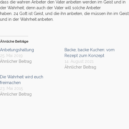
dass die wahren Anbeter den Vater anbeten werden im Geist und in
der Wahrheit; denn auch der Vater will solche Anbeter
haben.
24
Gott ist Geist, und die ihn anbeten, die müssen ihn im Geist
und in der Wahrheit anbeten.
Ähnliche Beiträge
Anbetungshaltung
Backe, backe Kuchen: vom
25. Mai 2019
Rezept zum Konzept
Ähnlicher Beitrag
14. August 2021
Ähnlicher Beitrag
Die Wahrheit wird euch
freimachen
23. Mai 2015
Ähnlicher Beitrag