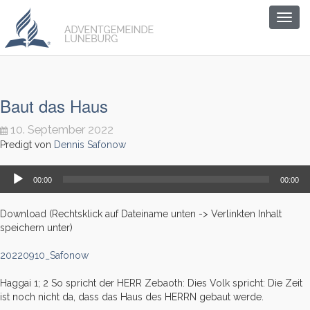
Togg
navig
Baut das Haus
10. September 2022
Predigt von
Dennis Safonow
Audio-
00:00
00:00
Player
Download (Rechtsklick auf Dateiname unten -> Verlinkten Inhalt
speichern unter)
20220910_Safonow
Haggai 1; 2 So spricht der HERR Zebaoth: Dies Volk spricht: Die Zeit
ist noch nicht da, dass das Haus des HERRN gebaut werde.