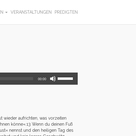
EN
VERANSTALTUNGEN
PREDIGTEN
Pfeiltasten
00:00
Hoch/Runter
benutzen,
um
die
Lautstärke
zu
regeln.
t wieder aufrichten, was vorzeiten
wohnen könne«.13 Wenn du deinen Fuß
ust« nennst und den heiligen Tag des