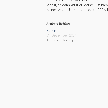
HERRN »Geehrt«; wenn du ihn dadurch e
redest, 14 dann wirst du deine Lust ha
deines Vaters Jakob; denn des HERRN M
Ähnliche Beiträge
Fasten
13. Dezember 2014
Ähnlicher Beitrag