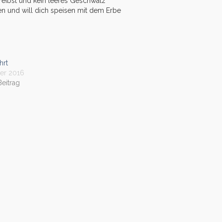
reibst und kein leeres Geschwätz
en und will dich speisen mit dem Erbe
hrt
er 2016
Beitrag