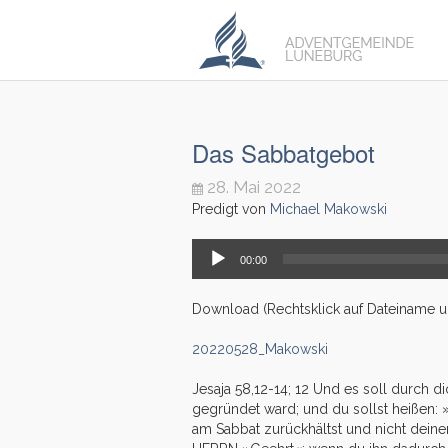
Das Sabbatgebot
28. Mai 2022
Predigt von
Michael Makowski
Audio-
00:00
Player
Download (Rechtsklick auf Dateiname unt
20220528_Makowski
Jesaja 58,12-14; 12 Und es soll durch d
gegründet ward; und du sollst heißen
am Sabbat zurückhältst und nicht dein