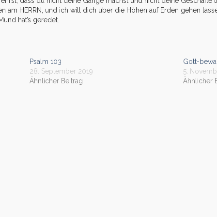
hrst, dass du nicht deine Gänge machst und nicht deine Geschäfte t
ben am HERRN, und ich will dich über die Höhen auf Erden gehen lass
und hat’s geredet.
Psalm 103
Gott-bewa
28. September 2019
5. Novemb
Ähnlicher Beitrag
Ähnlicher 