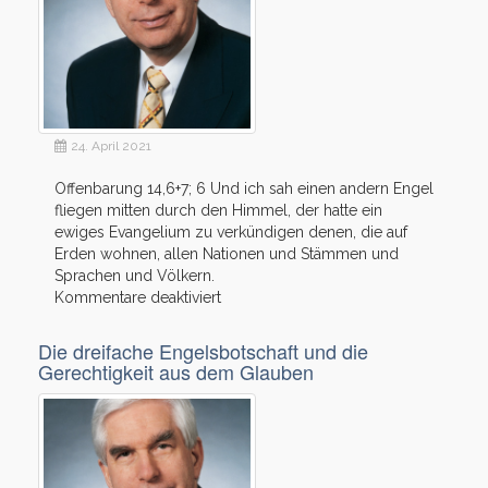
24. April 2021
Offenbarung 14,6+7; 6 Und ich sah einen andern Engel
fliegen mitten durch den Himmel, der hatte ein
ewiges Evangelium zu verkündigen denen, die auf
Erden wohnen, allen Nationen und Stämmen und
Sprachen und Völkern.
für
Kommentare deaktiviert
Die
erste
Die dreifache Engelsbotschaft und die
Engelsbotschaft
Gerechtigkeit aus dem Glauben