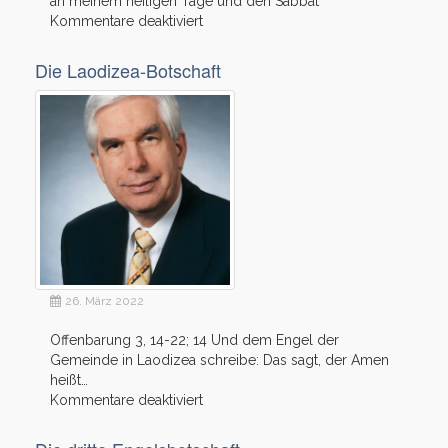
an meinem heiligen Tage und den Sabbat
für
Kommentare deaktiviert
Das
Sabbatgebot
Die Laodizea-Botschaft
26. März 2022
Offenbarung 3, 14-22; 14 Und dem Engel der
Gemeinde in Laodizea schreibe: Das sagt, der Amen
heißt…
für
Kommentare deaktiviert
Die
Laodizea-