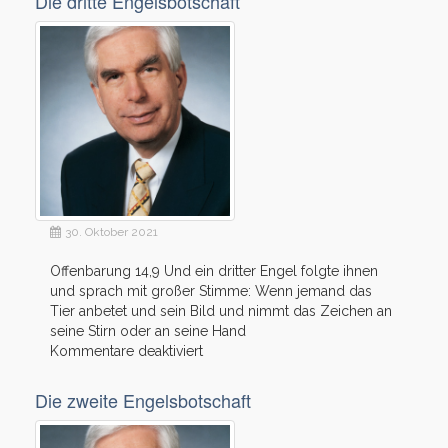
Die dritte Engelsbotschaft
Botschaft
30. Oktober 2021
Offenbarung 14,9 Und ein dritter Engel folgte ihnen
und sprach mit großer Stimme: Wenn jemand das
Tier anbetet und sein Bild und nimmt das Zeichen an
seine Stirn oder an seine Hand
für
Kommentare deaktiviert
Die
dritte
Die zweite Engelsbotschaft
Engelsbotschaft