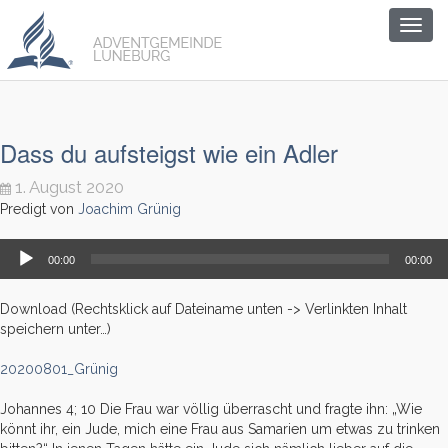
Togg
navig
Dass du aufsteigst wie ein Adler
1. August 2020
Predigt von
Joachim Grünig
Audio-
00:00
00:00
Player
Download (Rechtsklick auf Dateiname unten -> Verlinkten Inhalt
speichern unter…)
20200801_Grünig
Johannes 4; 10 Die Frau war völlig überrascht und fragte ihn: „Wie
könnt ihr, ein Jude, mich eine Frau aus Samarien um etwas zu trinken