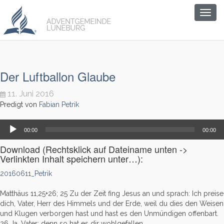
Togg
navig
Der Luftballon Glaube
11. Juni 2016
Predigt von
Fabian Petrik
Audio-
00:00
00:00
Player
Download (Rechtsklick auf Dateiname unten ->
Verlinkten Inhalt speichern unter…):
20160611_Petrik
Matthäus 11,25+26; 25
Zu der Zeit fing Jesus an und sprach: Ich preise
dich, Vater, Herr des Himmels und der Erde, weil du dies den Weisen
und Klugen verborgen hast und hast es den Unmündigen offenbart.
2
6
Ja, Vater; denn so hat es dir wohlgefallen.