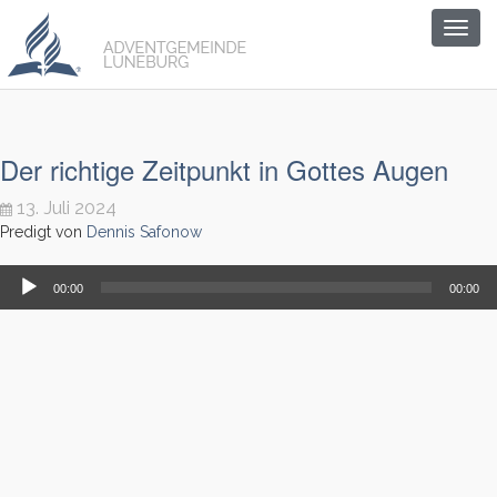
Togg
navig
Der richtige Zeitpunkt in Gottes Augen
13. Juli 2024
Predigt von
Dennis Safonow
Audio-
00:00
00:00
Player