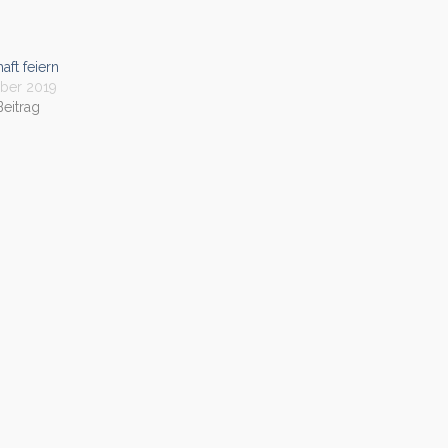
ft feiern
ber 2019
Beitrag