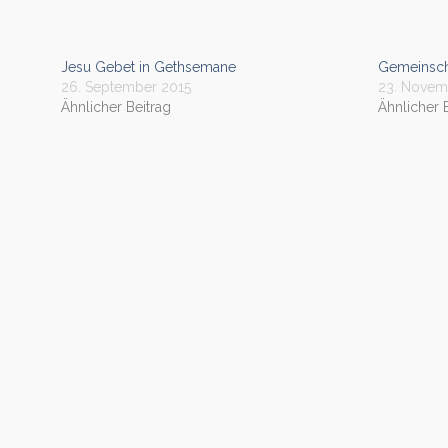
Jesu Gebet in Gethsemane
Gemeinscha
26. September 2015
23. Novem
Ähnlicher Beitrag
Ähnlicher 