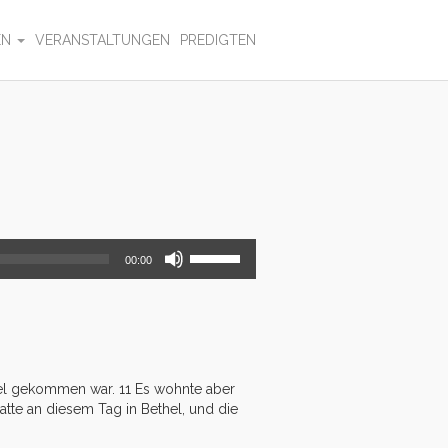
EN
VERANSTALTUNGEN
PREDIGTEN
Pfeiltasten
00:00
Hoch/Runter
benutzen,
um
die
Lautstärke
zu
regeln.
hel gekommen war. 11 Es wohnte aber
atte an diesem Tag in Bethel, und die