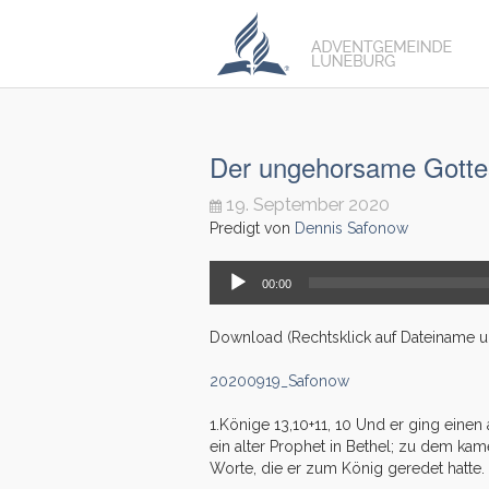
Der ungehorsame Gott
19. September 2020
Predigt von
Dennis Safonow
Audio-
00:00
Player
Download (Rechtsklick auf Dateiname unt
20200919_Safonow
1.Könige 13,10+11, 10 Und er ging ein
ein alter Prophet in Bethel; zu dem ka
Worte, die er zum König geredet hatte.