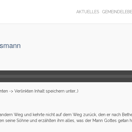
AKTUELLES
GEMEINDELEB
esmann
en -> Verlinkten Inhalt speichern unter…)
en andern Weg und kehrte nicht auf dem Weg zurück, den er nach Bet
men seine Söhne und erzählten ihm alles, was der Mann Gottes getan h