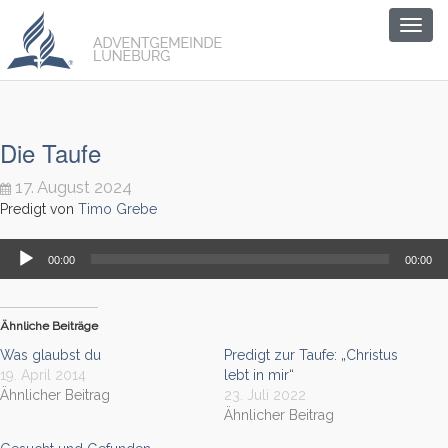
Togg
navig
Die Taufe
17. August 2024
Predigt von
Timo Grebe
Audio-
00:00
00:00
Player
Ähnliche Beiträge
Was glaubst du
Predigt zur Taufe: „Christus
19. April 2014
lebt in mir“
Ähnlicher Beitrag
23. Juli 2022
Ähnlicher Beitrag