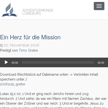
Togg
navig
Ein Herz für die Mission
20. November 2016
Predigt von
Timo Grebe
Audio-
00:00
00:00
Player
Download (Rechtsklick auf Dateiname unten -> Verlinkten Inhalt
speichern unter…):
20161119_grebe
Lukas 19,1-10; 1
Und er ging nach Jericho hinein und zog
hindurch.
2
Und siehe, da war ein Mann mit Namen Zachäus, der war
ein Oberer der Zöllner und war reich.
3
Und er begehrte, Jesus zu