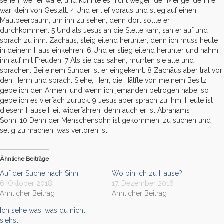
sehen, wer er wäre, und konnte es nicht wegen der Menge; denn er
war klein von Gestalt.
4
Und er lief voraus und stieg auf einen
Maulbeerbaum, um ihn zu sehen; denn dort sollte er
durchkommen.
5
Und als Jesus an die Stelle kam, sah er auf und
sprach zu ihm: Zachäus, steig eilend herunter; denn ich muss heute
in deinem Haus einkehren.
6
Und er stieg eilend herunter und nahm
ihn auf mit Freuden.
7
Als sie das sahen, murrten sie alle und
sprachen: Bei einem Sünder ist er eingekehrt.
8
Zachäus aber trat vor
den Herrn und sprach: Siehe, Herr, die Hälfte von meinem Besitz
gebe ich den Armen, und wenn ich jemanden betrogen habe, so
gebe ich es vierfach zurück.
9
Jesus aber sprach zu ihm: Heute ist
diesem Hause Heil widerfahren, denn auch er ist Abrahams
Sohn.
10
Denn der Menschensohn ist gekommen, zu suchen und
selig zu machen, was verloren ist.
Ähnliche Beiträge
Auf der Suche nach Sinn
Wo bin ich zu Hause?
6. Oktober 2018
17. Dezember 2016
Ähnlicher Beitrag
Ähnlicher Beitrag
Ich sehe was, was du nicht
siehst!