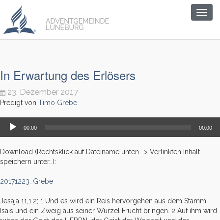
Togg
navig
In Erwartung des Erlösers
23. Dezember 2017
Predigt von
Timo Grebe
Audio-
00:00
00:00
Player
Download (Rechtsklick auf Dateiname unten -> Verlinkten Inhalt
speichern unter…):
20171223_Grebe
Jesaja 11,1.2; 1 Und es wird ein Reis hervorgehen aus dem Stamm
Isais und ein Zweig aus seiner Wurzel Frucht bringen.
2
Auf ihm wird