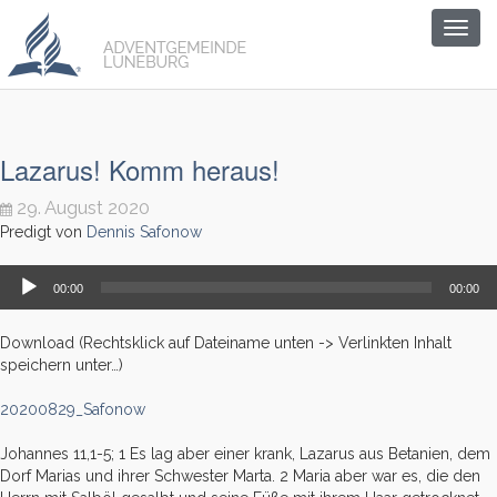
Togg
navig
Lazarus! Komm heraus!
29. August 2020
Predigt von
Dennis Safonow
Audio-
00:00
00:00
Player
Download (Rechtsklick auf Dateiname unten -> Verlinkten Inhalt
speichern unter…)
20200829_Safonow
Johannes 11,1-5; 1 Es lag aber einer krank, Lazarus aus Betanien, dem
Dorf Marias und ihrer Schwester Marta. 2 Maria aber war es, die den