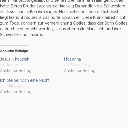
Herrn mit Salböl gesalbt und seine Füße mit ihrem Haar getrocknet
hatte. Deren Bruder Lazarus war krank. 3 Da sandten die Schwestern
zu Jesus und ließen ihm sagen: Herr, siehe, der, den du lieb hast,
liegt krank. 4 Als Jesus das hörte, sprach er: Diese Krankheit ist nicht
zum Tode, sondern zur Verherrlichung Gottes, dass der Sohn Gottes
dadurch verherrlicht werde. 5 Jesus aber hatte Marta lieb und ihre
Schwester und Lazarus.
Ähnliche Beiträge
Jesus – hautnah
Hosianna
12. Juni 2021
28. März 2015
Ähnlicher Beitrag
Ähnlicher Beitrag
Ich bleibe noch eine Nacht
22. Mai 2021
Ähnlicher Beitrag