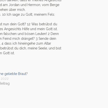
 noch danken, dass er meines Angesichts
Land am Jordan und Hermon, vom Berge
gehen über mich.
s.
10
Ich sage zu Gott, meinem Fels:
st nun dein Gott?
12
Was betrübst du
s Angesichts Hilfe und mein Gott ist.
den falschen und bösen Leuten!
2
Denn
in Feind mich dränget?
3
Sende dein
,
4
dass ich hineingehe zum Altar
betrübst du dich, meine Seele, und bist
 Gott ist.
ne geliebte Braut?
t 2022
Beitrag