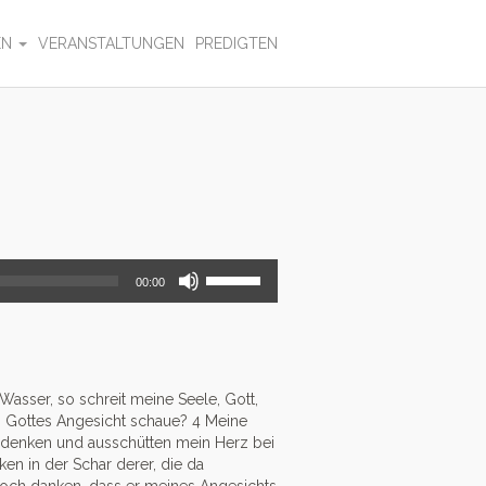
EN
VERANSTALTUNGEN
PREDIGTEN
Pfeiltasten
00:00
Hoch/Runter
benutzen,
um
die
Lautstärke
Wasser, so schreit meine Seele, Gott,
zu
h Gottes Angesicht schaue?
4
regeln.
Meine
h denken und ausschütten mein Herz bei
en in der Schar derer, die da