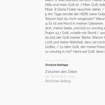
feiern.
6
Was betrübst du dich, meine Se
Hilfe und mein Gott ist.
7
Mein Gott, be
Misar.
8
Deine Fluten rauschen daher, /
9
Am Tage sendet der HERR seine Güte
Warum hast du mich vergessen? Warum 
11
Es ist wie Mord in meinen Gebeinen,
dich, meine Seele, und bist so unruhig 
Psalm 43,1 Gott, schaffe mir Recht / u
du bist der Gott meiner Stärke: Warum
Licht und deine Wahrheit, dass sie mi
Gottes, / zu dem Gott, der meine Freude
so unruhig in mir? Harre auf Gott; denn
Ähnliche Beiträge
Zwischen den Zeilen
28. November 2015
Ähnlicher Beitrag