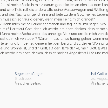
ele, und bist so unruhig in mir? Harre auf Gott; denn ich werde ihm
trübt ist meine Seele in mir, / darum gedenke ich an dich aus dem 
 und eine Tiefe ruft die andere; alle deine Wasserwogen und Wellen 
, und des Nachts singe ich ihm und bete zu dem Gott meines Leben
muss ich so traurig gehen, wenn mein Feind mich dränget?
 / wenn mich meine Feinde schmähen und täglich zu mir sagen: Wo i
in mir? Harre auf Gott; denn ich werde ihm noch danken, dass er meine
nd führe meine Sache wider das unheilige Volk und errette mich von 
 hast du mich verstoßen? Warum muss ich so traurig gehen, wenn me
ch leiten und bringen zu deinem heiligen Berg und zu deiner Wohnung
 und Wonne ist, und dir, Gott, auf der Harfe danke, mein Gott.
5
Was 
 ich werde ihm noch danken, dass er meines Angesichts Hilfe und mein
Segen empfangen
Hat Gott ei
6. Juli 2019
20. Augus
Ähnlicher Beitrag
Ähnlicher 