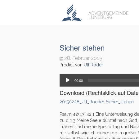
Sicher stehen
28. Februar 2015
Predigt von
Ulf Röder
Audio-
00:00
Player
Download (Rechtsklick auf Datei
20150228_Ulf_Roeder-Sicher_stehen
Psalm 42+43; 42,1
Eine Unterweisung de
zu dir.
3
Meine Seele dürstet nach Got
Tränen sind meine Speise Tag und Nacht
mir selbst: wie ich einherzog in großer