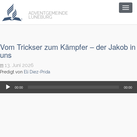
Togg
navig
Vom Trickser zum Kämpfer – der Jakob in
uns
13. Juni 2026
Predigt von
Elí Diez-Prida
Audio-
00:00
00:00
Player