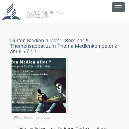
Togg
navig
Dürfen Medien alles? – Seminar &
Themensabbat zum Thema Medienkompetenz
am 6.+7.12.
25. November 2024
— Medien-Seminar mit Dr. Bojan Godina —- Am 6.