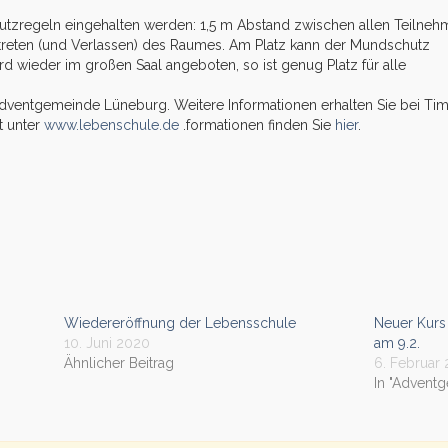
tzregeln eingehalten werden: 1,5 m Abstand zwischen allen Teilneh
reten (und Verlassen) des Raumes. Am Platz kann der Mundschutz
wieder im großen Saal angeboten, so ist genug Platz für alle
 Adventgemeinde Lüneburg. Weitere Informationen erhalten Sie bei Ti
t unter
www.lebenschule.de
.formationen finden Sie
hier
.
Wiedereröffnung der Lebensschule
Neuer Kurs
10. Juni 2020
am 9.2.
Ähnlicher Beitrag
6. Februar
In "Advent