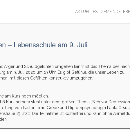
AKTUELLES
GEMEINDELEB
n – Lebensschule am 9. Juli
it Ärger und Schuldgefühlen umgehen kann“ ist das Thema des näch
 am 9. Juli 2020 um 19 Uhr. Es gibt Gefühle, die unser Leben zu
ernen, mit diesen Gefühlen konstruktiv umzugehen.
ahme am Kurs noch möglich.
mt 8 Kursthemen) steht unter dem großen Thema „Sich vor Depressio
r Leitung von Pastor Timo Grebe und Diplompsychologin Paola Orsucc
straße 19, statt. Die Teilnahme ist kostenfrei und kann ohne Anmeld
den.