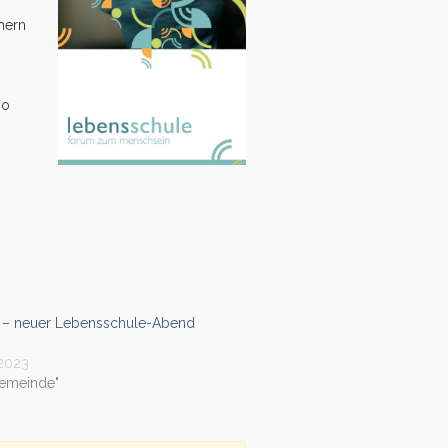
mern
mo
 – neuer Lebensschule-Abend
 2023
gemeinde"