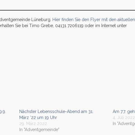
r Adventgemeinde Lüneburg.
Hier finden Sie den Flyer mit den aktuellen
rhalten Sie bei Timo Grebe, 04131 7206119 oder im Internet unter
.9.
Nächster Lebensschule-Abend am 31.
Am 7.7. geh
März ’22 um 19 Uhr
4. Juli 202
29. März 2022
In "Advent
In "Adventgemeinde"