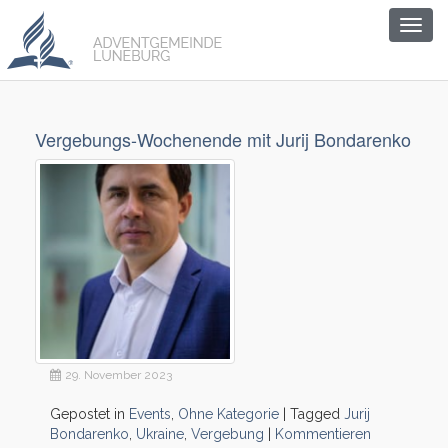
Togg
navig
Vergebungs-Wochenende mit Jurij Bondarenko
29. November 2023
Gepostet in
Events
,
Ohne Kategorie
|
Tagged
Jurij
Bondarenko
,
Ukraine
,
Vergebung
|
Kommentieren