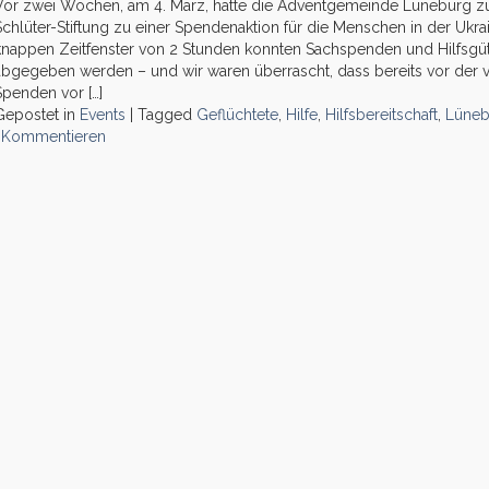
Vor zwei Wochen, am 4. März, hatte die Adventgemeinde Lüneburg 
Schlüter-Stiftung zu einer Spendenaktion für die Menschen in der Ukra
knappen Zeitfenster von 2 Stunden konnten Sachspenden und Hilfsgüte
abgegeben werden – und wir waren überrascht, dass bereits vor der v
Spenden vor […]
Gepostet in
Events
|
Tagged
Geflüchtete
,
Hilfe
,
Hilfsbereitschaft
,
Lüneb
Kommentieren