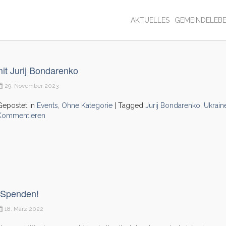
AKTUELLES
GEMEINDELEB
t Jurij Bondarenko
29. November 2023
Gepostet in
Events
,
Ohne Kategorie
|
Tagged
Jurij Bondarenko
,
Ukrain
Kommentieren
n Spenden!
18. März 2022