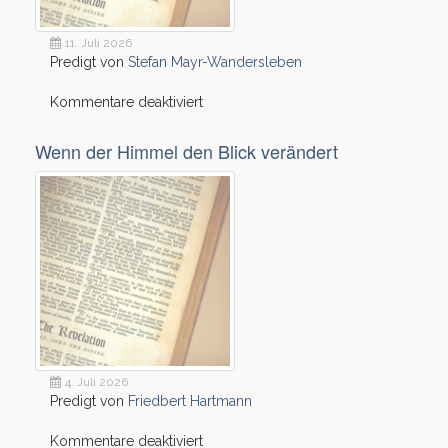
11. Juli 2026
Predigt von
Stefan Mayr-Wandersleben
für
Kommentare deaktiviert
Das
Licht,
Wenn der Himmel den Blick verändert
das
keiner
kommen
sah
4. Juli 2026
Predigt von
Friedbert Hartmann
für
Kommentare deaktiviert