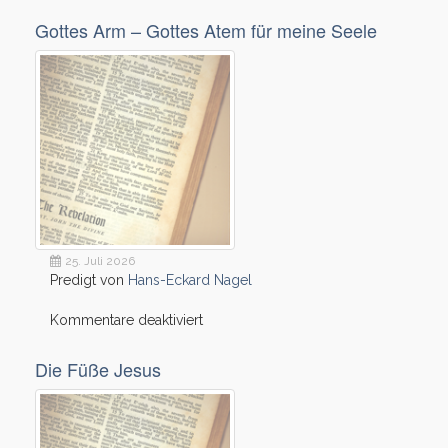
Heimat,
Heimweh,
Gottes Arm – Gottes Atem für meine Seele
Heimkommen
25. Juli 2026
Predigt von
Hans-Eckard Nagel
für
Kommentare deaktiviert
Gottes
Arm
Die Füße Jesus
–
Gottes
Atem
für