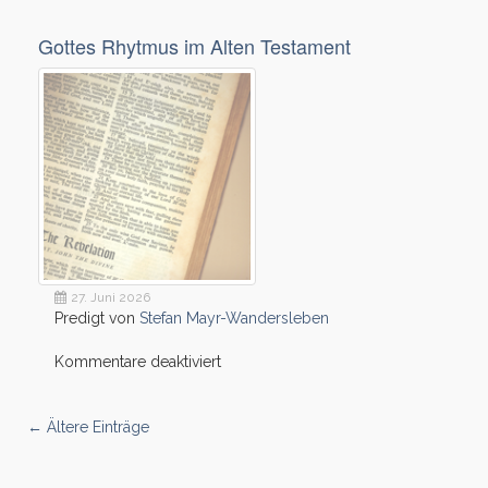
Wenn
der
Gottes Rhytmus im Alten Testament
Himmel
den
Blick
verändert
27. Juni 2026
Predigt von
Stefan Mayr-Wandersleben
für
Kommentare deaktiviert
Gottes
Rhytmus
im
←
Ältere Einträge
Alten
Testament