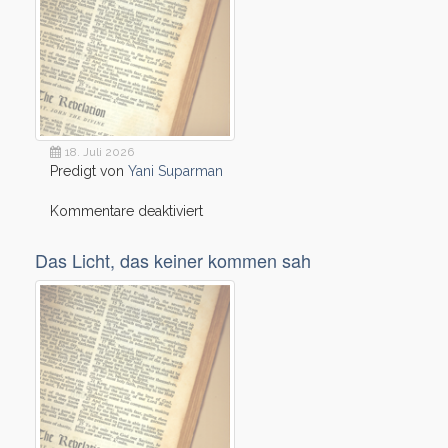
meine
Seele
18. Juli 2026
Predigt von
Yani Suparman
für
Kommentare deaktiviert
Die
Füße
Das Licht, das keiner kommen sah
Jesus