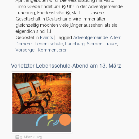
April angeboten wird. Die Veranstaltung mit Pastor
Timo Grebe findet um 19 Uhr in der Adventgemeinde
Lüneburg, Friedenstraße 19, statt. —- Unsere
Gesellschaft in Deutschland wird immer älter –
gleichzeitig möchten viele jünger aussehen, als sie
eigentlich sind. […]
Gepostet in
Events
|
Tagged
Adventgemeinde
,
Altern
,
Demenz
,
Lebensschule
,
Lüneburg
,
Sterben
,
Trauer
,
Vorsorge
|
Kommentieren
Vorletzter Lebensschule-Abend am 13. März
5. März 2025