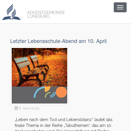
Togg
navig
Letzter Lebensschule-Abend am 10. April
8. April 2025
„Leben nach dem Tod und Lebensbilanz“ lautet das
finale Thema in der Reihe „Tabuthemen“, das am 10.