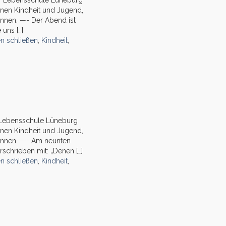
er Lebensschule Lüneburg
nen Kindheit und Jugend,
önnen. —- Der Abend ist
uns […]
en schließen
,
Kindheit
,
r Lebensschule Lüneburg
nen Kindheit und Jugend,
können. —- Am neunten
chrieben mit: „Denen […]
en schließen
,
Kindheit
,