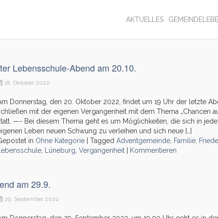
AKTUELLES
GEMEINDELEB
zter Lebensschule-Abend am 20.10.
18. Oktober 2022
Am Donnerstag, den 20. Oktober 2022, findet um 19 Uhr der letzte A
schließen mit der eigenen Vergangenheit mit dem Thema „Chancen au
statt. —- Bei diesem Thema geht es um Möglichkeiten, die sich in je
eigenen Leben neuen Schwung zu verleihen und sich neue […]
Gepostet in
Ohne Kategorie
|
Tagged
Adventgemeinde
,
Familie
,
Fried
Lebensschule
,
Lüneburg
,
Vergangenheit
|
Kommentieren
bend am 29.9.
29. September 2022