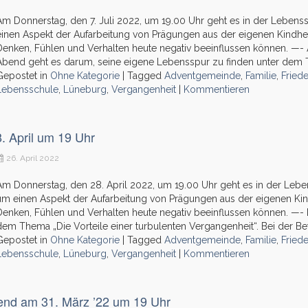
Am Donnerstag, den 7. Juli 2022, um 19.00 Uhr geht es in der Leben
einen Aspekt der Aufarbeitung von Prägungen aus der eigenen Kindhe
Denken, Fühlen und Verhalten heute negativ beeinflussen können. —- 
Abend geht es darum, seine eigene Lebensspur zu finden unter dem 
Gepostet in
Ohne Kategorie
|
Tagged
Adventgemeinde
,
Familie
,
Fried
Lebensschule
,
Lüneburg
,
Vergangenheit
|
Kommentieren
 April um 19 Uhr
26. April 2022
Am Donnerstag, den 28. April 2022, um 19.00 Uhr geht es in der Leb
um einen Aspekt der Aufarbeitung von Prägungen aus der eigenen Kin
Denken, Fühlen und Verhalten heute negativ beeinflussen können. —- 
dem Thema „Die Vorteile einer turbulenten Vergangenheit“. Bei der Bet
Gepostet in
Ohne Kategorie
|
Tagged
Adventgemeinde
,
Familie
,
Fried
Lebensschule
,
Lüneburg
,
Vergangenheit
|
Kommentieren
end am 31. März ’22 um 19 Uhr