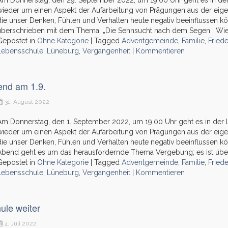
Am Donnerstag, den 29. September 2022, um 19.00 Uhr geht es in d
wieder um einen Aspekt der Aufarbeitung von Prägungen aus der eige
die unser Denken, Fühlen und Verhalten heute negativ beeinflussen k
überschrieben mit dem Thema: „Die Sehnsucht nach dem Segen : Wie 
Gepostet in
Ohne Kategorie
|
Tagged
Adventgemeinde
,
Familie
,
Fried
Lebensschule
,
Lüneburg
,
Vergangenheit
|
Kommentieren
end am 1.9.
31. August 2022
Am Donnerstag, den 1. September 2022, um 19.00 Uhr geht es in de
wieder um einen Aspekt der Aufarbeitung von Prägungen aus der eige
die unser Denken, Fühlen und Verhalten heute negativ beeinflussen 
Abend geht es um das herausfordernde Thema Vergebung; es ist übers
Gepostet in
Ohne Kategorie
|
Tagged
Adventgemeinde
,
Familie
,
Fried
Lebensschule
,
Lüneburg
,
Vergangenheit
|
Kommentieren
ule weiter
4. Juli 2022